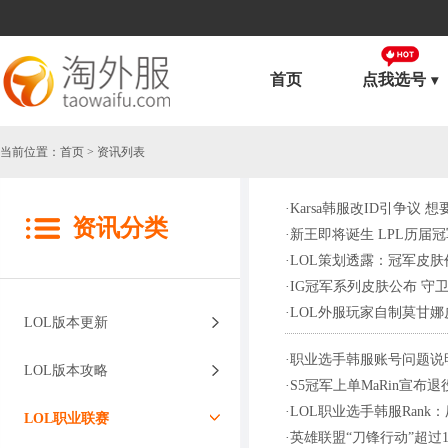
首页
点我选号
当前位置：
首页
> 资讯列表
·
Karsa韩服改ID引争议 
资讯分类
·
新王即将诞生 LPL历届
·
LOL策划透露：冠军皮
·
IG冠军系列皮肤公布 守
·
LOL外服玩家自制莫甘
LOL版本更新
·
职业选手韩服账号问题说
LOL版本攻略
·
S5冠军上单MaRin宣布
·
LOL职业选手韩服Rank
LOL职业联赛
·
英雄联盟“刀锋行动”超过