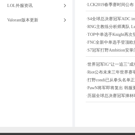
·
LCK2019春季赛时间公布
LOL外服资讯
·
S4全球总决赛冠军ADC i
Valorant版本更新
·
RNG主教练分析师离队 L
·
TOP中单选手Knight
·
FNC全新中单选手登顶欧
·
S7冠军打野Ambition
·
世界冠军IG“让一追三”
·
Riot公布未来三年世界赛
·
打野condi已从拳头名单
·
PawN将军即将复出 韩服更名
·
历届全球总决赛冠军捧杯时