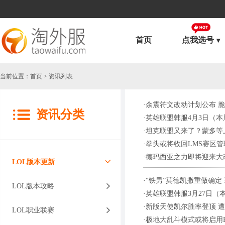
首页
点我选号
当前位置：
首页
> 资讯列表
·
余震符文改动计划公布 
资讯分类
·
英雄联盟韩服4月3日（
·
坦克联盟又来了？蒙多等
·
拳头或将收回LMS赛区管
·
德玛西亚之力即将迎来大
LOL版本更新
·
“铁男”莫德凯撒重做确定
LOL版本攻略
·
英雄联盟韩服3月27日（
·
新版天使凯尔胜率登顶 
LOL职业联赛
·
极地大乱斗模式或将启用B