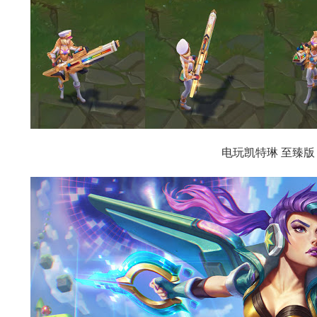
电玩凯特琳 至臻版