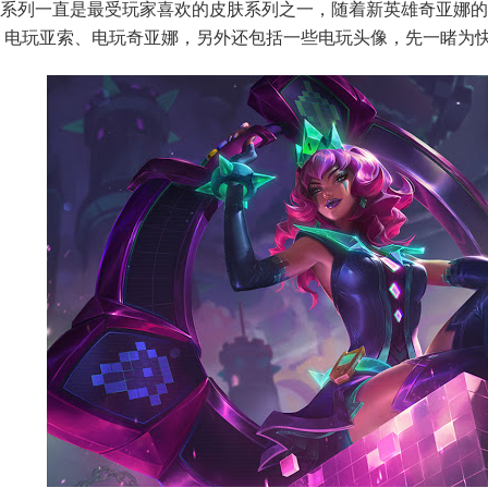
系列一直是最受玩家喜欢的皮肤系列之一，随着新英雄奇亚娜的
美服英雄联盟10640RP点券_官方点卡CDK卡密充
、电玩亚索、电玩奇亚娜，另外还包括一些电玩头像，先一睹为
美服英雄联盟2105RP点券_官方点卡CDK卡密充值
美服英雄联盟385RP点券_官方点卡CDK卡密充值