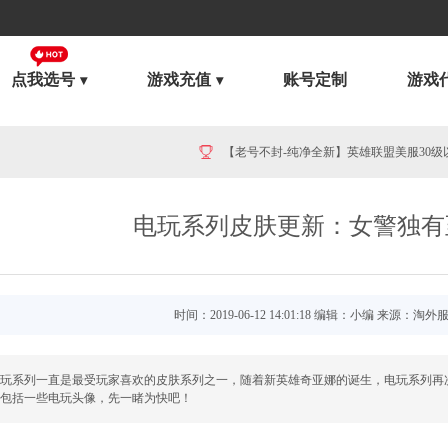
点我选号
游戏充值
账号定制
游戏
澳服英雄联盟1895RP点券_官方点卡CDK卡密充值
电玩系列皮肤更新：女警独有
时间：2019-06-12 14:01:18 编辑：小编 来源：淘外
玩系列一直是最受玩家喜欢的皮肤系列之一，随着新英雄奇亚娜的诞生，电玩系列再
包括一些电玩头像，先一睹为快吧！