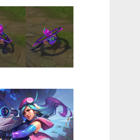
美服瓦罗兰特2575VP点数_官方点卡CDK卡密充值秒到账_Valorant Points Card（NA... 单价：￥160.56
[已发货]
【老号不封-纯净全新】英雄联盟西欧服30级以上账号，40000+蓝色精粹（金币），登录账号简洁好记、支持立... 单价：￥29
[交易成功]
【代充】美服瓦罗兰特3650VP点数_需要提供游戏账号密码_安全充值快速到账五分钟内上号充值_Valora... 单价：￥184.07
[已发货]
秒到账_LOL RP Card（NA）... 单价：￥89.55
[已发货]
秒到账_LOL RP Card（NA）... 单价：￥89.55
[已发货]