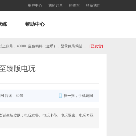
用户中心
我的订单
购物车
联系我们
代练
帮助中心
【老号不封-纯净全新】英雄联盟美服30级以上账号，40000+蓝色精粹（金币），登录账号简洁好记、支持立刻... 单价：￥49
[已发货]
秒到账_LOL RP Card（OCE）... 单价：￥97.51
[已发货]
至臻版电玩
美服瓦罗兰特475VP点数_官方点卡CDK卡密充值秒到账_Valorant Points Card（NA）... 单价：￥32.84
[已发货]
美服瓦罗兰特2575VP点数_官方点卡CDK卡密充值秒到账_Valorant Points Card（NA... 单价：￥162.19
[已发货]
服网 阅读：3049
扫一扫，手机访问
【纯净全新】（可直接排位）英雄联盟美服30级以上账号，20英雄 20000+蓝色精粹（金币），已经打完10... 单价：￥99
[已发货]
次诞生新皮肤：电玩女警、电玩卡莎、电玩亚索、电玩奇亚
西欧服（EU West）英雄联盟4280RP点券_官方点卡CDK卡密充值秒到账_LOL RP Card... 单价：￥227.18
[已发货]