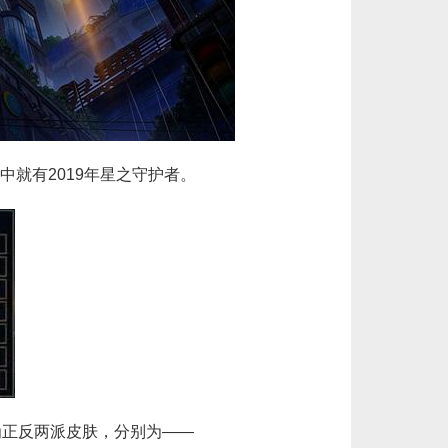
欧服瓦罗兰特3650VP点数_官方点卡CDK卡密充值秒到账_Valorant Points Card（EU... 单价：￥227.18
[已发货]
欧服瓦罗兰特1750VP点数_官方点卡CDK卡密充值秒到账_Valorant Points Card（EU... 单价：￥111.43
[已发货]
欧服瓦罗兰特11000VP点数_官方点卡CDK卡密充值秒到账_Valorant Points Card（E... 单价：￥689.54
[已发货]
就有2019年星之守护者。
秒到账_LOL RP Card（NA）... 单价：￥89.55
[已发货]
【老号不封-纯净全新】英雄联盟美服30级以上账号，140000+蓝色精粹（金币），英文登录账号简洁好记、支... 单价：￥149
[已发货]
为正反两派皮肤，分别为——