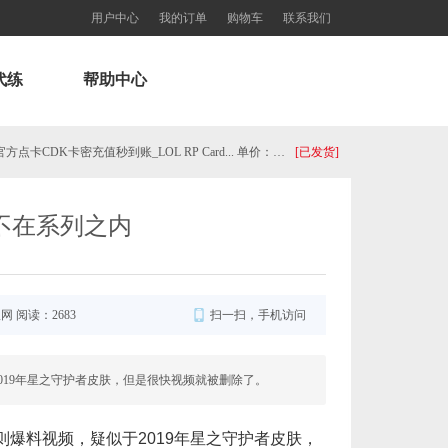
用户中心
我的订单
购物车
联系我们
代练
帮助中心
西欧服（EU West）英雄联盟1680RP点券_官方点卡CDK卡密充值秒到账_LOL RP Card... 单价：￥89.55
[已发货]
秒到账_LOL RP Card（NA）... 单价：￥64.68
[已发货]
美不在系列之内
美服瓦罗兰特8700VP点数_官方点卡CDK卡密充值秒到账_Valorant Points Card（NA... 单价：￥517.39
[已发货]
西欧服（EU West）英雄联盟385RP点券_官方点卡CDK卡密充值秒到账_LOL RP Card... 单价：￥22.56
[已发货]
服网 阅读：2683
扫一扫，手机访问
欧服（通用）英雄联盟1240RP点券_官方点卡CDK卡密充值秒到账_LOL RP Card（EU）... 单价：￥67.66
[已发货]
疑似于2019年星之守护者皮肤，但是很快视频就被删除了。
美服瓦罗兰特17400VP点数_官方点卡CDK卡密充值秒到账_Valorant Points Card（N... 单价：￥1033.79
[已发货]
布了一则爆料视频，疑似于2019年星之守护者皮肤，