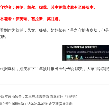
守护者：佐伊、凯尔、妮蔻。其中妮蔻皮肤有至臻版本。
吞噬者：伊芙琳、塞拉斯、莫甘娜。
看到作为软辅，风女、璐璐、奶妈都有了星之守护者皮肤，但是
皮肤。
据爆料，娜美在下半年预计推出玉剑传说 娜美，大家可以期待
.17版本改动预告：加里奥瑞兹增强 奇亚娜阿卡丽削弱
顶之奕9.16B改动：纳尔冰鸟加强 金克斯贵族削弱