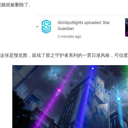
视频就被删除了。
美服英雄联盟2975RP点券_官方点卡CDK卡密充值
这张是预览图，延续了星之守护者系列的一贯日漫风格，可信度
欧服瓦罗兰特1000VP点数_官方点卡CDK卡密充值秒到