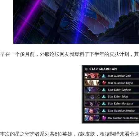
在一个多月前，外服论坛网友就爆料了下半年的皮肤计划，其中
美服英雄联盟1680RP点券_官方点卡CDK卡密充值
本次的星之守护者系列共6位英雄，7款皮肤，根据翻译来看分