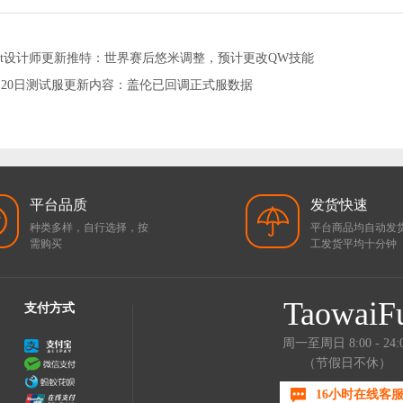
iot设计师更新推特：世界赛后悠米调整，预计更改QW技能
月20日测试服更新内容：盖伦已回调正式服数据
平台品质
发货快速
种类多样，自行选择，按
平台商品均自动发
需购买
工发货平均十分钟
TaowaiF
支付方式
周一至周日 8:00 - 24:
（节假日不休）
16小时在线客