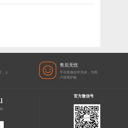
售后无忧
货，人
平台客服全年无休，为用
户保驾护航
u
官方微信号
00
服