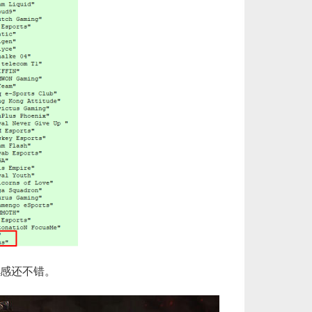
欧服瓦罗兰特2450VP点数_官方点卡CDK卡密充值秒到账_Valorant Points Card（EU... 单价：￥157.21
[已发货]
美服瓦罗兰特5350VP点数_官方点卡CDK卡密充值秒到账_Valorant Points Card（NA... 单价：￥323.38
[已发货]
【代充】美服瓦罗兰特1000VP点数_需要提供游戏账号密码_安全充值快速到账五分钟内上号充值_Valora... 单价：￥51.86
[已发货]
【纯净全新】（可直接排位）英雄联盟美服30级以上账号，20英雄 20000+蓝色精粹（金币），已经打完10... 单价：￥99
[已发货]
欧服瓦罗兰特11000VP点数_官方点卡CDK卡密充值秒到账_Valorant Points Card（E... 单价：￥689.54
[已发货]
感还不错。