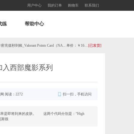
用户中心
我的订单
购物车
联系我们
代练
帮助中心
美服瓦罗兰特2575VP点数_官方点卡CDK卡密充值秒到账_Valorant Points Card（NA... 单价：￥160.56
[已发货]
【老号不封-纯净全新】英雄联盟西欧服30级以上账号，40000+蓝色精粹（金币），登录账号简洁好记、支持立... 单价：￥29
[交易成功]
加入西部魔影系列
【代充】美服瓦罗兰特3650VP点数_需要提供游戏账号密码_安全充值快速到账五分钟内上号充值_Valora... 单价：￥184.07
[已发货]
秒到账_LOL RP Card（NA）... 单价：￥89.55
[已发货]
服网 阅读：2272
扫一扫，手机访问
【老号不封-纯净全新】英雄联盟美服30级以上账号，140000+蓝色精粹（金币），英文登录账号简洁好记、支... 单价：￥149
[已发货]
概率是即将到来的皮肤。 这两个代码分别是：“High
莱厄斯很
西欧服（EU West）英雄联盟1680RP点券_官方点卡CDK卡密充值秒到账_LOL RP Card... 单价：￥89.55
[已发货]