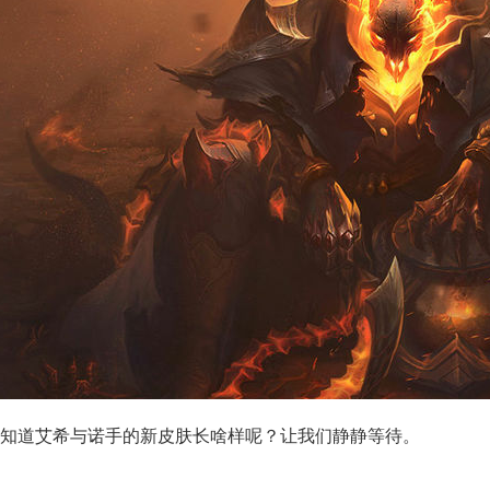
道艾希与诺手的新皮肤长啥样呢？让我们静静等待。