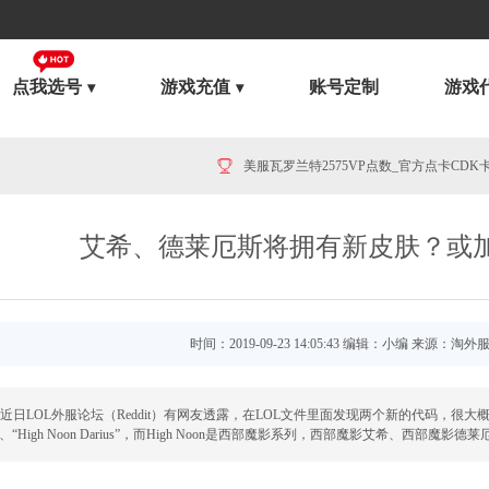
点我选号
游戏充值
账号定制
游戏
艾希、德莱厄斯将拥有新皮肤？或
美服英雄联盟1680RP点券_官方点卡CDK卡密充值
时间：2019-09-23 14:05:43 编辑：小编 来源：淘外
LOL外服论坛（Reddit）有网友透露，在LOL文件里面发现两个新的代码，很大
he”、“High Noon Darius”，而High Noon是西部魔影系列，西部魔影艾希、西部魔影德