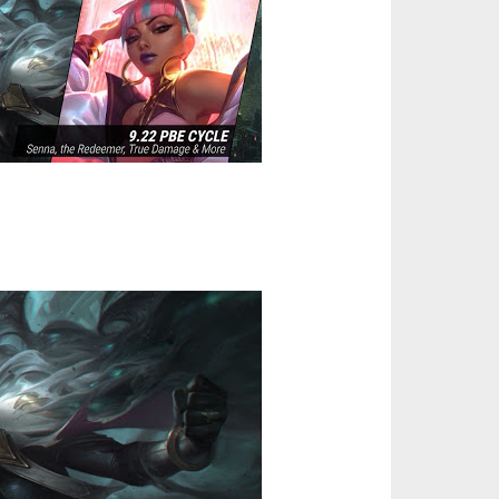
【代充】美服瓦罗兰特3650VP点数_需要提供游戏账号密码_安全充值快速到账五分钟内上号充值_Valora... 单价：￥184.07
[已发货]
秒到账_LOL RP Card（NA）... 单价：￥89.55
[已发货]
【老号不封-纯净全新】英雄联盟美服30级以上账号，140000+蓝色精粹（金币），英文登录账号简洁好记、支... 单价：￥149
[已发货]
西欧服（EU West）英雄联盟1680RP点券_官方点卡CDK卡密充值秒到账_LOL RP Card... 单价：￥89.55
[已发货]
秒到账_LOL RP Card（NA）... 单价：￥64.68
[已发货]
美服瓦罗兰特8700VP点数_官方点卡CDK卡密充值秒到账_Valorant Points Card（NA... 单价：￥517.39
[已发货]
西欧服（EU West）英雄联盟385RP点券_官方点卡CDK卡密充值秒到账_LOL RP Card... 单价：￥22.56
[已发货]
欧服（通用）英雄联盟1240RP点券_官方点卡CDK卡密充值秒到账_LOL RP Card（EU）... 单价：￥67.66
[已发货]
美服瓦罗兰特17400VP点数_官方点卡CDK卡密充值秒到账_Valorant Points Card（N... 单价：￥1033.79
[已发货]