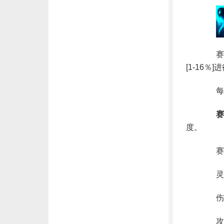
赛娜
[1-16
每
赛
度。
赛娜
灵魂
伤害加成
攻击速