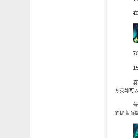
在赛
70/8
15
赛娜向
方英雄可以恢
普攻
的提高而