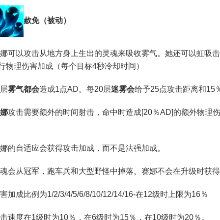
赦免（被动）
可以攻击从地方身上生出的灵魂来吸收雾气。她还可以虹吸击
％]进行物理伤害加成（每个目标4秒冷却时间）
层
雾气都会
造成1点AD。每20层
迷雾会
给予25点攻击距离和1
娜
攻击需要额外的时间射击，命中时造成[20％AD]的额外物理伤
的自适应会获得攻击加成，而不是法强加成。
会从冠军，跑车兵和大型野怪中掉落。赛娜不会在升级时获得攻
比例为1/2/3/4/5/6/8/10/12/14/16-在12级时上限为16％
度在1级时为10％，在6级时为15％，在10级时为20％。