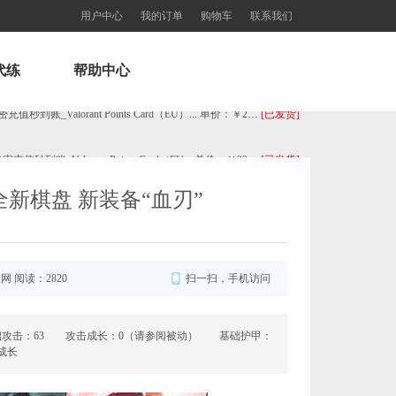
用户中心
我的订单
购物车
联系我们
代练
帮助中心
欧服瓦罗兰特3550VP点数_官方点卡CDK卡密充值秒到账_Valorant Points Card（EU... 单价：￥227.18
[已发货]
西欧服（EU West）英雄联盟1680RP点券_官方点卡CDK卡密充值秒到账_LOL RP Card... 单价：￥89.55
[已发货]
全新棋盘 新装备“血刃”
【老号不封-纯净全新】（可直接排位）英雄联盟西欧服30级以上账号，20+随机英雄 36000+蓝色精粹（金... 单价：￥99
[已发货]
欧服瓦罗兰特11000VP点数_官方点卡CDK卡密充值秒到账_Valorant Points Card（E... 单价：￥689.54
[已发货]
服网 阅读：2820
扫一扫，手机访问
美服瓦罗兰特2575VP点数_官方点卡CDK卡密充值秒到账_Valorant Points Card（NA... 单价：￥160.56
[已发货]
攻击：63 攻击成长：0（请参阅被动） 基础护甲：
成长
【老号不封-纯净全新】英雄联盟西欧服30级以上账号，40000+蓝色精粹（金币），登录账号简洁好记、支持立... 单价：￥29
[交易成功]