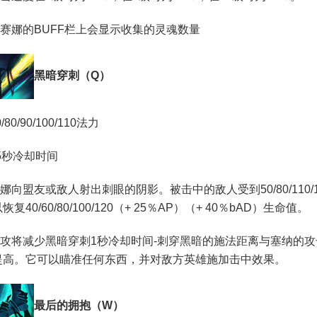
娜的BUFF栏上会显示收集的灵魂数量
黑暗穿刺（Q）
0/90/100/110法力
秒冷却时间
盟友或敌人射出刺眼的阴影。被击中的敌人受到50/80/110/14
复40/60/80/100/120（+ 25％AP）（+ 40％bAD）生命值。
将减少黑暗穿刺1秒冷却时间-刺穿黑暗的施法距离与塞纳的攻
提高。它可以瞄准任何东西，并对敌方英雄施加击中效果。
最后的拥抱（W）