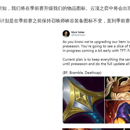
所知，我们将在季前赛升级我们的物品图标。云顶之弈中将会出
计划是在季前赛之前保持召唤师峡谷装备图标不变，直到季前赛
美服英雄联盟2975RP点券_官方点卡CDK卡密充值