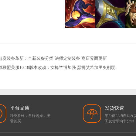
欧服瓦罗兰特1000VP点数_官方点卡CDK卡密充值秒到
前赛装备革新：全新装备分类 法师定制装备 商店界面更新
雄联盟美服10.18版本改动：女枪兰博加强 瑟提艾希加里奥削弱
平台品质
发货快速
种类多样，自行选择，按
平台商品均自动发
需购买
工发货平均十分钟