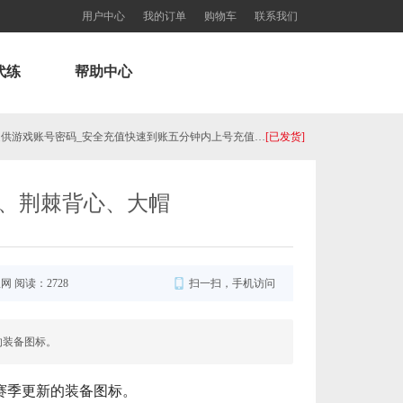
用户中心
我的订单
购物车
联系我们
代练
帮助中心
【代充】美服瓦罗兰特3650VP点数_需要提供游戏账号密码_安全充值快速到账五分钟内上号充值_Valora... 单价：￥184.07
[已发货]
秒到账_LOL RP Card（NA）... 单价：￥89.55
[已发货]
、荆棘背心、大帽
【老号不封-纯净全新】英雄联盟美服30级以上账号，140000+蓝色精粹（金币），英文登录账号简洁好记、支... 单价：￥149
[已发货]
西欧服（EU West）英雄联盟1680RP点券_官方点卡CDK卡密充值秒到账_LOL RP Card... 单价：￥89.55
[已发货]
服网 阅读：2728
扫一扫，手机访问
秒到账_LOL RP Card（NA）... 单价：￥64.68
[已发货]
的装备图标。
美服瓦罗兰特8700VP点数_官方点卡CDK卡密充值秒到账_Valorant Points Card（NA... 单价：￥517.39
[已发货]
新赛季更新的装备图标。