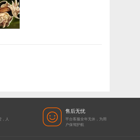
【代充】美服瓦罗兰特1000VP点数_需要提供游戏账号密码_安全充值快速到账五分钟内上号充值_Valora... 单价：￥51.86
[已发货]
【纯净全新】（可直接排位）英雄联盟美服30级以上账号，20英雄 20000+蓝色精粹（金币），已经打完10... 单价：￥99
[已发货]
账_Valorant Points Card（EU... 单价：￥64.68
[已发货]
欧服瓦罗兰特3650VP点数_官方点卡CDK卡密充值秒到账_Valorant Points Card（EU... 单价：￥227.18
[已发货]
【老号不封-纯净全新】英雄联盟西欧服30级以上账号，40000+蓝色精粹（金币），登录账号简洁好记、支持立... 单价：￥29
[交易成功]
售后无忧
货，人
平台客服全年无休，为用
户保驾护航