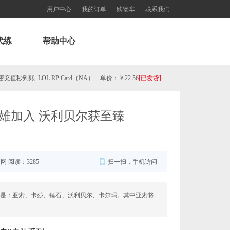
用户中心
我的订单
购物车
联系我们
代练
帮助中心
秒到账_LOL RP Card（NA）... 单价：￥22.56
[已发货]
欧服瓦罗兰特325VP点数_官方点卡CDK卡密充值秒到账_Valorant Points Card（EU）... 单价：￥21.89
[已发货]
雄加入 沃利贝尔获至臻
欧服瓦罗兰特3550VP点数_官方点卡CDK卡密充值秒到账_Valorant Points Card（EU... 单价：￥227.18
[已发货]
西欧服（EU West）英雄联盟1680RP点券_官方点卡CDK卡密充值秒到账_LOL RP Card... 单价：￥89.55
[已发货]
服网 阅读：3285
扫一扫，手机访问
【老号不封-纯净全新】（可直接排位）英雄联盟西欧服30级以上账号，20+随机英雄 36000+蓝色精粹（金... 单价：￥99
[已发货]
别是：亚索、卡莎、锤石、沃利贝尔、卡尔玛。其中亚索将
欧服瓦罗兰特11000VP点数_官方点卡CDK卡密充值秒到账_Valorant Points Card（E... 单价：￥689.54
[已发货]