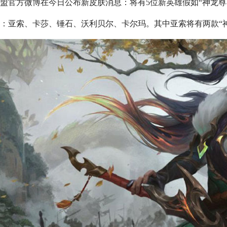
盟官方微博在今日公布新皮肤消息：将有5位新英雄假如“神龙尊
：亚索、卡莎、锤石、沃利贝尔、卡尔玛。其中亚索将有两款“
美服英雄联盟1680RP点券_官方点卡CDK卡密充值
美服英雄联盟1240RP点券_官方点卡CDK卡密充值