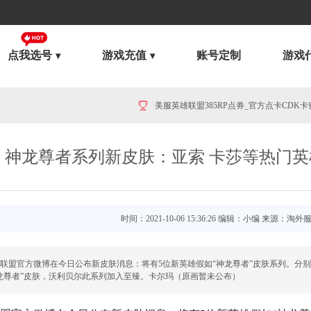
点我选号
游戏充值
账号定制
游戏
美服英雄联盟385RP点券_官方点卡CDK卡密充值
神龙尊者系列新皮肤：亚索 卡莎等热门英
时间：2021-10-06 15:36:26 编辑：小编 来源：淘外
联盟官方微博在今日公布新皮肤消息：将有5位新英雄假如“神龙尊者”皮肤系列。分
龙尊者”皮肤，沃利贝尔此系列加入至臻。卡尔玛（原画暂未公布）