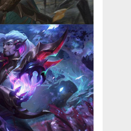
欧服（通用）英雄联盟1240RP点券_官方点卡CDK卡密充值秒到账_LOL RP Card（EU）... 单价：￥67.66
[已发货]
美服瓦罗兰特17400VP点数_官方点卡CDK卡密充值秒到账_Valorant Points Card（N... 单价：￥1033.79
[已发货]
美服瓦罗兰特3650VP点数_官方点卡CDK卡密充值秒到账_Valorant Points Card（NA... 单价：￥227.18
[已发货]
秒到账_LOL RP Card（NA）... 单价：￥157.21
[已发货]
秒到账_LOL RP Card（NA）... 单价：￥111.43
[已发货]