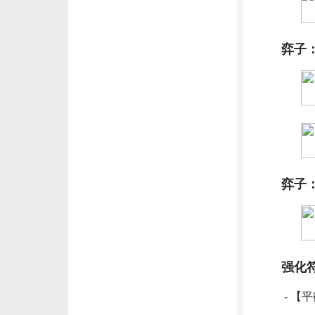
弈子
弈子
强化
- 【