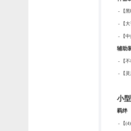
- 【
- 【
- 【
辅助
- 【
- 【
小型
羁绊
- 【(