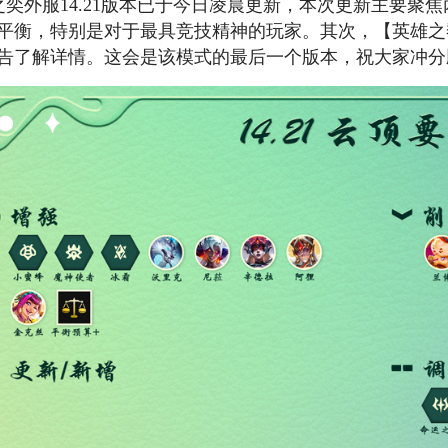
之奕外服14.21版本已于今日凌晨更新，本次更新主要聚
美服英雄联盟1240RP点券_官方点卡CDK卡密充值
平衡，特别是对于最具竞技精神的玩家。其次，【英雄之
告了解详情。这会是该模式的最后一个版本，祝大家冲分
美服英雄联盟2975RP点券_官方点卡CDK卡密充值