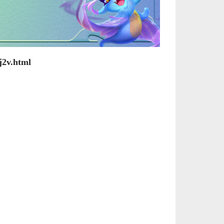
欧服瓦罗兰特2450VP点数_官方点卡CDK卡密充值秒到账_Valorant Points Card（EU... 单价：￥157.21
[已发货]
美服瓦罗兰特5350VP点数_官方点卡CDK卡密充值秒到账_Valorant Points Card（NA... 单价：￥323.38
[已发货]
j2v.html
【代充】美服瓦罗兰特1000VP点数_需要提供游戏账号密码_安全充值快速到账五分钟内上号充值_Valora... 单价：￥51.86
[已发货]
【纯净全新】（可直接排位）英雄联盟美服30级以上账号，20英雄 20000+蓝色精粹（金币），已经打完10... 单价：￥99
[已发货]
欧服瓦罗兰特11000VP点数_官方点卡CDK卡密充值秒到账_Valorant Points Card（E... 单价：￥689.54
[已发货]