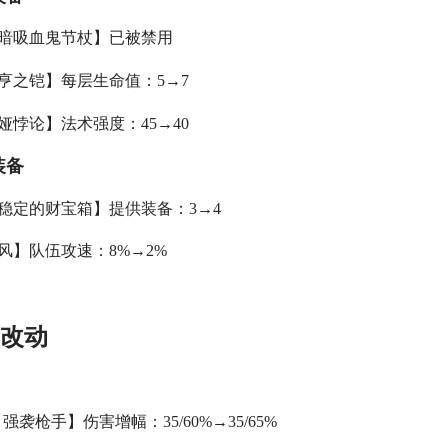
黑暗吸血鬼节杖】已被禁用
大亨之铠】每层生命值：5→7
中娅悖论】法术强度：45→40
装备
不稳定的财宝箱】提供装备：3→4
灵风】队伍攻速：8%→2%
改动
4) 强袭枪手】伤害增幅：35/60%→35/65%