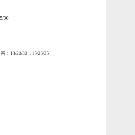
/30
3/20/30→15/25/35