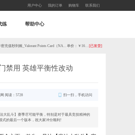
用户中心
我的订单
购物车
联系我们
代练
帮助中心
美服瓦罗兰特2575VP点数_官方点卡CDK卡密充值秒到账_Valorant Points Card（NA... 单价：￥160.56
[已发货]
【老号不封-纯净全新】英雄联盟西欧服30级以上账号，40000+蓝色精粹（金币），登录账号简洁好记、支持立... 单价：￥29
[交易成功]
送门禁用 英雄平衡性改动
【代充】美服瓦罗兰特3650VP点数_需要提供游戏账号密码_安全充值快速到账五分钟内上号充值_Valora... 单价：￥184.07
[已发货]
秒到账_LOL RP Card（NA）... 单价：￥89.55
[已发货]
服网 阅读：5728
扫一扫，手机访问
【老号不封-纯净全新】英雄联盟美服30级以上账号，140000+蓝色精粹（金币），英文登录账号简洁好记、支... 单价：￥149
[已发货]
魔法大乱斗】赛季尽可能平衡，特别是对于最具竞技精神的
模式的最后一个版本，祝大家冲分顺利!
西欧服（EU West）英雄联盟1680RP点券_官方点卡CDK卡密充值秒到账_LOL RP Card... 单价：￥89.55
[已发货]