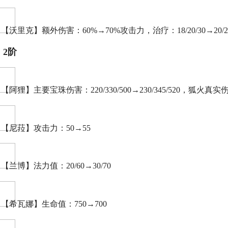
【沃里克】额外伤害：60%→70%攻击力，治疗：18/20/30→20/25
：2阶
【阿狸】主要宝珠伤害：220/330/500→230/345/520，狐火真实伤害：1
【尼菈】攻击力：50→55
【兰博】法力值：20/60→30/70
【希瓦娜】生命值：750→700