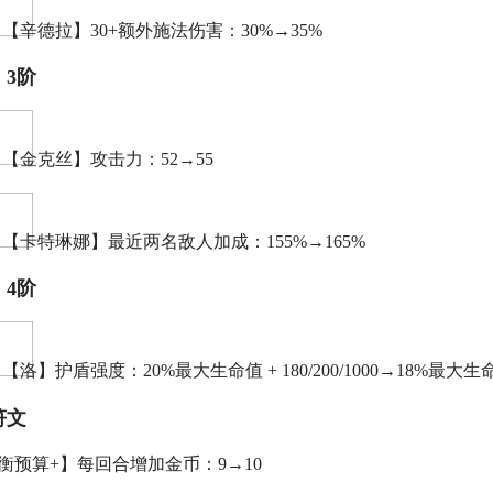
【辛德拉】30+额外施法伤害：30%→35%
：3阶
【金克丝】攻击力：52→55
【卡特琳娜】最近两名敌人加成：155%→165%
：4阶
【洛】护盾强度：20%最大生命值 + 180/200/1000→18%最大生命值 +
符文
平衡预算+】每回合增加金币：9→10