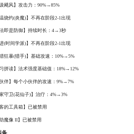
五级飓风】攻击力：90%→85%
高温烧灼(炎魔)】不再在阶段2-1出现
施法即是防御】持续时长：4→3秒
快进(时间学派)】不再在阶段2-1出现
狩猎狂暴(猎手)】基础攻速：10%→5%
学习拼读】法术强度基础值：18%→12%
小伙伴】每个小伙伴的攻速：9%→7%
皇家守卫(花仙子)】治疗：4%→3%
刺客的工具箱】已被禁用
辅助魔像 II】已被禁用
装备