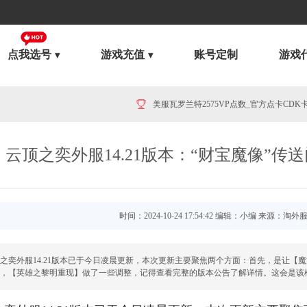
点我选号
游戏充值
账号定制
游戏
云顶之奕外服14.21版本：“财宝魔像”传
美服英雄联盟1680RP点券_官方点卡CDK卡密充值
时间：2024-10-24 17:54:42 编辑：小编 来源：淘外
之奕外服14.21版本已于今日凌晨更新，本次更新主要聚焦两个方面：首先，是让【
，【英雄之黎明重现】做了一些调整，记得查看完整的版本公告了解详情。这会是该