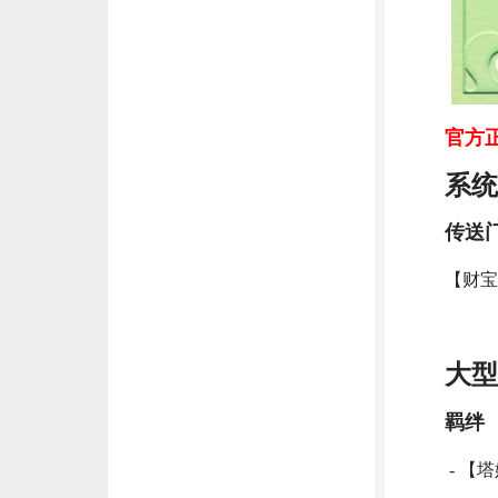
官方
系统
传送
【财宝
大型
羁绊
- 【塔姆