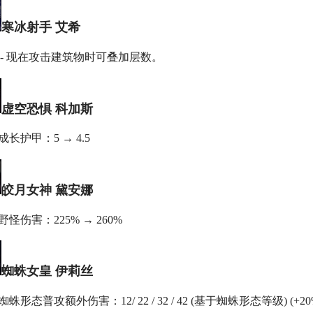
寒冰射手 艾希
 - 现在攻击建筑物时可叠加层数。
虚空恐惧 科加斯
 成长护甲：5 → 4.5
皎月女神 黛安娜
 野怪伤害：225% → 260%
蜘蛛女皇 伊莉丝
 蜘蛛形态普攻额外伤害：12/ 22 / 32 / 42 (基于蜘蛛形态等级) (+20%