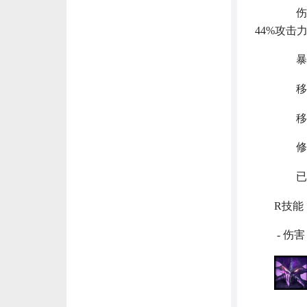
伤害：4 /
44%攻击力
暴击伤
移除
移除
修复了
已更
R技能
- 伤害：