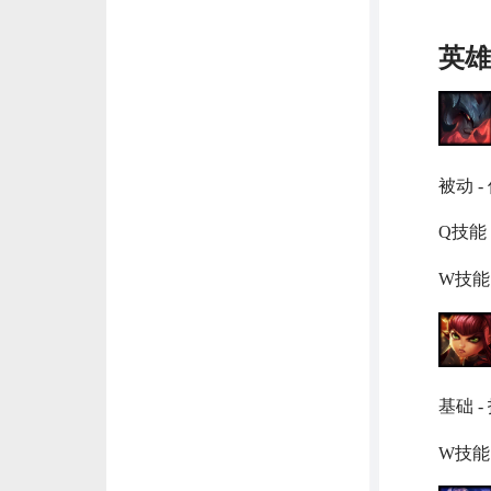
英雄
被动 
Q技能 
W技能
基础 -
W技能 - 