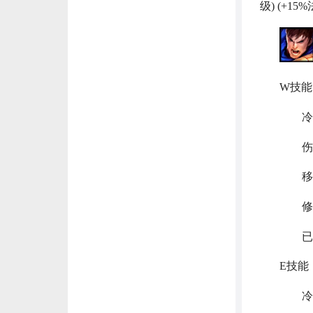
级) (+15
W技
冷却时间：2
伤害减免：
移除
修复
已更
E技能
冷却时间