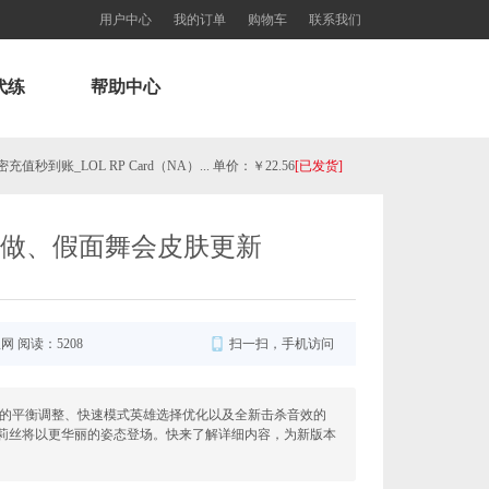
用户中心
我的订单
购物车
联系我们
代练
帮助中心
秒到账_LOL RP Card（NA）... 单价：￥22.56
[已发货]
欧服瓦罗兰特325VP点数_官方点卡CDK卡密充值秒到账_Valorant Points Card（EU）... 单价：￥21.89
[已发货]
重做、假面舞会皮肤更新
欧服瓦罗兰特3550VP点数_官方点卡CDK卡密充值秒到账_Valorant Points Card（EU... 单价：￥227.18
[已发货]
西欧服（EU West）英雄联盟1680RP点券_官方点卡CDK卡密充值秒到账_LOL RP Card... 单价：￥89.55
[已发货]
服网 阅读：5208
扫一扫，手机访问
【老号不封-纯净全新】（可直接排位）英雄联盟西欧服30级以上账号，20+随机英雄 36000+蓝色精粹（金... 单价：￥99
[已发货]
式的平衡调整、快速模式英雄选择优化以及全新击杀音效的
莉丝将以更华丽的姿态登场。快来了解详细内容，为新版本
欧服瓦罗兰特11000VP点数_官方点卡CDK卡密充值秒到账_Valorant Points Card（E... 单价：￥689.54
[已发货]