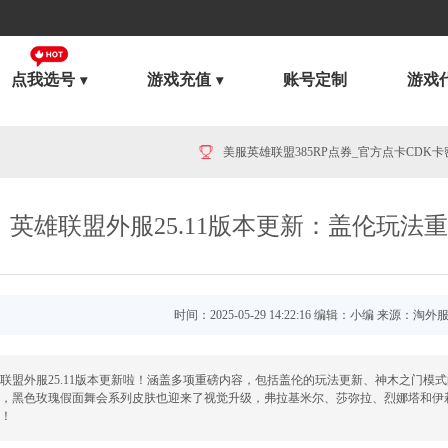
点我选号
游戏充值
账号定制
游戏
美服英雄联盟385RP点券_官方点卡CDK卡密充值
英雄联盟外服25.11版本更新：盖伦玩法
时间：2025-05-29 14:22:16 编辑：小编 来源：淘外
联盟外服25.11版本更新啦！涵盖多项重磅内容，包括盖伦的玩法更新、神木之门模
，黑色玫瑰假面舞会系列皮肤也迎来了视觉升级，弗拉基米尔、莎弥拉、烈娜塔和伊
！