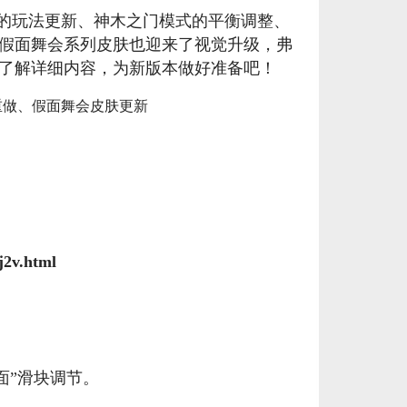
美服瓦罗兰特2575VP点数_官方点卡CDK卡密充值秒到账_Valorant Points Card（NA... 单价：￥160.56
[已发货]
伦的玩法更新、神木之门模式的平衡调整、
假面舞会系列皮肤也迎来了视觉升级，弗
【老号不封-纯净全新】英雄联盟西欧服30级以上账号，40000+蓝色精粹（金币），登录账号简洁好记、支持立... 单价：￥29
[交易成功]
了解详细内容，为新版本做好准备吧！
【代充】美服瓦罗兰特3650VP点数_需要提供游戏账号密码_安全充值快速到账五分钟内上号充值_Valora... 单价：￥184.07
[已发货]
秒到账_LOL RP Card（NA）... 单价：￥89.55
[已发货]
【老号不封-纯净全新】英雄联盟美服30级以上账号，140000+蓝色精粹（金币），英文登录账号简洁好记、支... 单价：￥149
[已发货]
西欧服（EU West）英雄联盟1680RP点券_官方点卡CDK卡密充值秒到账_LOL RP Card... 单价：￥89.55
[已发货]
j2v.html
秒到账_LOL RP Card（NA）... 单价：￥64.68
[已发货]
美服瓦罗兰特8700VP点数_官方点卡CDK卡密充值秒到账_Valorant Points Card（NA... 单价：￥517.39
[已发货]
面”滑块调节。
西欧服（EU West）英雄联盟385RP点券_官方点卡CDK卡密充值秒到账_LOL RP Card... 单价：￥22.56
[已发货]