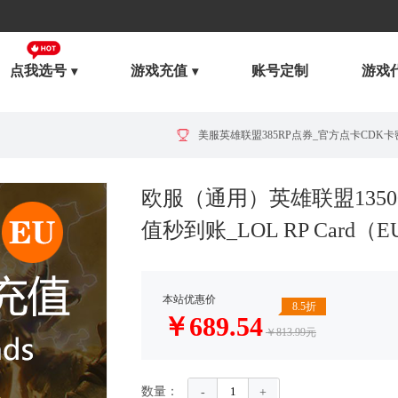
点我选号
游戏充值
账号定制
游戏
美服英雄联盟385RP点券_官方点卡CDK卡密充值
欧服（通用）英雄联盟1350
值秒到账_LOL RP Card（E
本站优惠价
8.5折
￥
689.54
￥813.99元
数量：
-
+