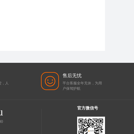
售后无忧
货，人
平台客服全年无休，为用
户保驾护航
u
官方微信号
00