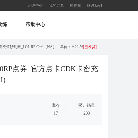
用户中心
我的订单
购物车
联系我们
代练
帮助中心
秒到账_LOL RP Card（NA）... 单价：￥22.56
[已发货]
欧服瓦罗兰特325VP点数_官方点卡CDK卡密充值秒到账_Valorant Points Card（EU）... 单价：￥21.89
[已发货]
0RP点券_官方点卡CDK卡密充
U）
欧服瓦罗兰特3550VP点数_官方点卡CDK卡密充值秒到账_Valorant Points Card（EU... 单价：￥227.18
[已发货]
西欧服（EU West）英雄联盟1680RP点券_官方点卡CDK卡密充值秒到账_LOL RP Card... 单价：￥89.55
[已发货]
库存
累计销量
【老号不封-纯净全新】（可直接排位）英雄联盟西欧服30级以上账号，20+随机英雄 36000+蓝色精粹（金... 单价：￥99
[已发货]
17
203
欧服瓦罗兰特11000VP点数_官方点卡CDK卡密充值秒到账_Valorant Points Card（E... 单价：￥689.54
[已发货]