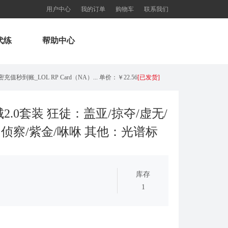
用户中心
我的订单
购物车
联系我们
代练
帮助中心
秒到账_LOL RP Card（NA）... 单价：￥22.56
[已发货]
欧服瓦罗兰特325VP点数_官方点卡CDK卡密充值秒到账_Valorant Points Card（EU）... 单价：￥21.89
[已发货]
城2.0套装 狂徒：盖亚/掠夺/虚无/
：侦察/紫金/咻咻 其他：光谱标
欧服瓦罗兰特3550VP点数_官方点卡CDK卡密充值秒到账_Valorant Points Card（EU... 单价：￥227.18
[已发货]
西欧服（EU West）英雄联盟1680RP点券_官方点卡CDK卡密充值秒到账_LOL RP Card... 单价：￥89.55
[已发货]
库存
【老号不封-纯净全新】（可直接排位）英雄联盟西欧服30级以上账号，20+随机英雄 36000+蓝色精粹（金... 单价：￥99
[已发货]
1
欧服瓦罗兰特11000VP点数_官方点卡CDK卡密充值秒到账_Valorant Points Card（E... 单价：￥689.54
[已发货]