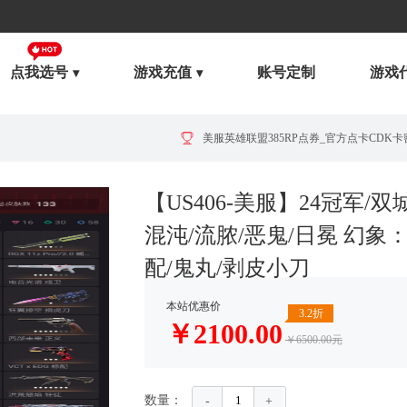
点我选号
游戏充值
账号定制
游戏
美服英雄联盟385RP点券_官方点卡CDK卡密充值
【US406-美服】24冠军/双
混沌/流脓/恶鬼/日冕 幻象
配/鬼丸/剥皮小刀
本站优惠价
3.2折
￥
2100.00
￥6500.00元
数量：
-
+