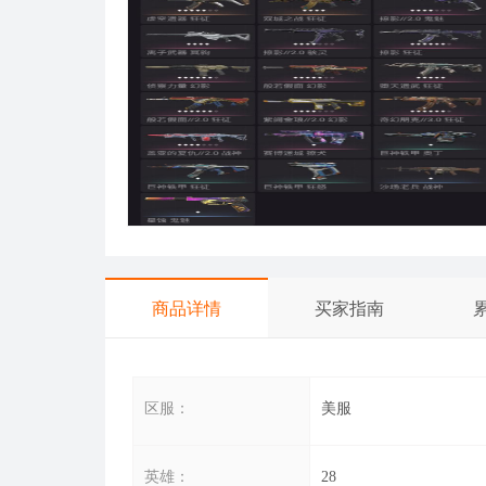
商品详情
买家指南
区服：
美服
英雄：
28