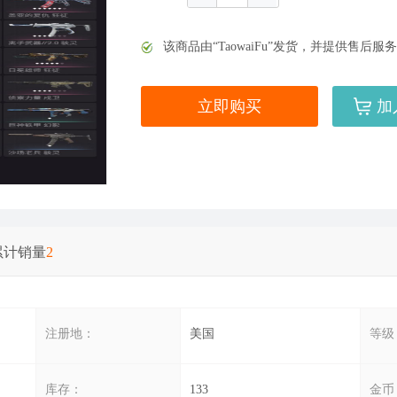
该商品由“TaowaiFu”发货，并提供售
立即购买
加
美服英雄联盟1680RP点券_官方点卡CDK卡密充值
累计销量
2
美服英雄联盟1240RP点券_官方点卡CDK卡密充值
注册地：
美国
等级
库存：
133
金币