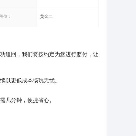
欧服（通用）英雄联盟1240RP点券_官方点卡CDK卡密充值秒到账_LOL RP Card（EU）... 单价：￥67.66
[已发货]
段位：
黄金二
美服瓦罗兰特17400VP点数_官方点卡CDK卡密充值秒到账_Valorant Points Card（N... 单价：￥1033.79
[已发货]
美服瓦罗兰特3650VP点数_官方点卡CDK卡密充值秒到账_Valorant Points Card（NA... 单价：￥227.18
[已发货]
功追回，我们将按约定为您进行赔付，让
秒到账_LOL RP Card（NA）... 单价：￥157.21
[已发货]
秒到账_LOL RP Card（NA）... 单价：￥111.43
[已发货]
续以更低成本畅玩无忧。
需几分钟，便捷省心。