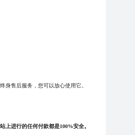
欧服瓦罗兰特2450VP点数_官方点卡CDK卡密充值秒到账_Valorant Points Card（EU... 单价：￥157.21
[已发货]
美服瓦罗兰特5350VP点数_官方点卡CDK卡密充值秒到账_Valorant Points Card（NA... 单价：￥323.38
[已发货]
【代充】美服瓦罗兰特1000VP点数_需要提供游戏账号密码_安全充值快速到账五分钟内上号充值_Valora... 单价：￥51.86
[已发货]
【纯净全新】（可直接排位）英雄联盟美服30级以上账号，20英雄 20000+蓝色精粹（金币），已经打完10... 单价：￥99
[已发货]
欧服瓦罗兰特11000VP点数_官方点卡CDK卡密充值秒到账_Valorant Points Card（E... 单价：￥689.54
[已发货]
终身售后
服务，您可以放心使用它。
站上进行的任何付款都是100%安全。