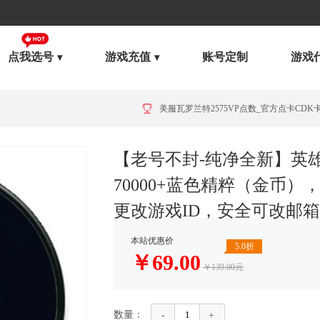
点我选号
游戏充值
账号定制
游戏
【老号不封-纯净全新】英
70000+蓝色精粹（金币
更改游戏ID，安全可改邮箱
美服英雄联盟1680RP点券_官方点卡CDK卡密充值
本站优惠价
5.0折
￥
69.00
￥139.00元
数量：
-
+