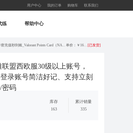
用户中心
我的订单
购物车
联系我们
代练
帮助中心
美服瓦罗兰特2575VP点数_官方点卡CDK卡密充值秒到账_Valorant Points Card（NA... 单价：￥160.56
[已发货]
【老号不封-纯净全新】英雄联盟西欧服30级以上账号，40000+蓝色精粹（金币），登录账号简洁好记、支持立... 单价：￥29
[交易成功]
雄联盟西欧服30级以上账号，
），登录账号简洁好记、支持立刻
【代充】美服瓦罗兰特3650VP点数_需要提供游戏账号密码_安全充值快速到账五分钟内上号充值_Valora... 单价：￥184.07
[已发货]
/密码
秒到账_LOL RP Card（NA）... 单价：￥89.55
[已发货]
库存
累计销量
【老号不封-纯净全新】英雄联盟美服30级以上账号，140000+蓝色精粹（金币），英文登录账号简洁好记、支... 单价：￥149
[已发货]
163
335
西欧服（EU West）英雄联盟1680RP点券_官方点卡CDK卡密充值秒到账_LOL RP Card... 单价：￥89.55
[已发货]