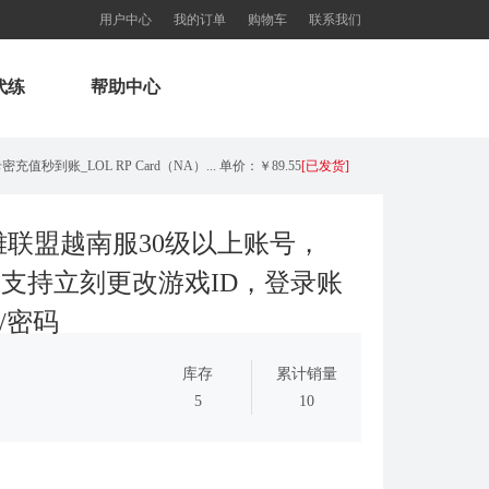
用户中心
我的订单
购物车
联系我们
代练
帮助中心
秒到账_LOL RP Card（NA）... 单价：￥89.55
[已发货]
【老号不封-纯净全新】英雄联盟美服30级以上账号，140000+蓝色精粹（金币），英文登录账号简洁好记、支... 单价：￥149
[已发货]
雄联盟越南服30级以上账号，
），支持立刻更改游戏ID，登录账
西欧服（EU West）英雄联盟1680RP点券_官方点卡CDK卡密充值秒到账_LOL RP Card... 单价：￥89.55
[已发货]
/密码
秒到账_LOL RP Card（NA）... 单价：￥64.68
[已发货]
库存
累计销量
美服瓦罗兰特8700VP点数_官方点卡CDK卡密充值秒到账_Valorant Points Card（NA... 单价：￥517.39
[已发货]
5
10
西欧服（EU West）英雄联盟385RP点券_官方点卡CDK卡密充值秒到账_LOL RP Card... 单价：￥22.56
[已发货]