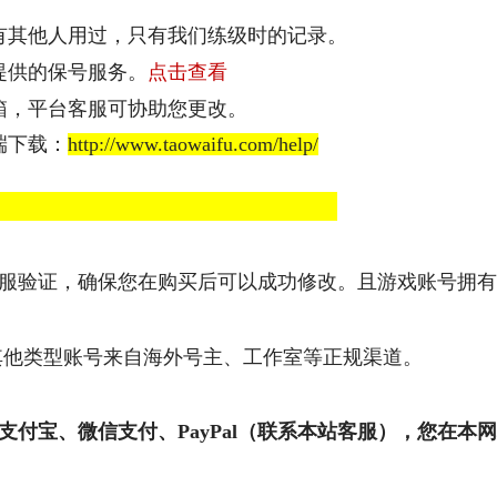
有其他人用过，只有我们练级时的记录。
提供的保号服务。
点击查看
欧服瓦罗兰特1000VP点数_官方点卡CDK卡密充值秒到
箱，平台客服可协助您更改。
端下载：
http://www.taowaifu.com/help/
想问：
服验证，确保您在购买后可以成功修改。且游戏账号拥有
其他类型账号来自海外号主、工作室等正规渠道。
支付宝、微信支付
、PayPal（联系本站客服）
，您在本网