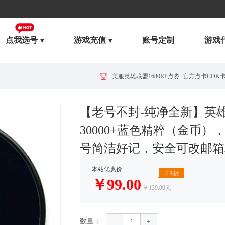
点我选号
游戏充值
账号定制
游戏
美服英雄联盟1680RP点券_官方点卡CDK卡密充值
【老号不封-纯净全新】英
30000+蓝色精粹（金币
号简洁好记，安全可改邮箱
美服英雄联盟1240RP点券_官方点卡CDK卡密充值
本站优惠价
7.1折
￥
99.00
￥139.00元
数量：
-
+