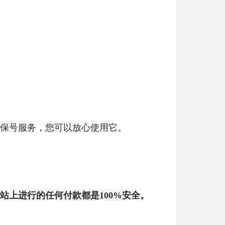
【纯净全新】（可直接排位）英雄联盟美服30级以上账号，20英雄 20000+蓝色精粹（金币），已经打完10... 单价：￥99
[已发货]
账_Valorant Points Card（EU... 单价：￥64.68
[已发货]
欧服瓦罗兰特3650VP点数_官方点卡CDK卡密充值秒到账_Valorant Points Card（EU... 单价：￥227.18
[已发货]
欧服瓦罗兰特1750VP点数_官方点卡CDK卡密充值秒到账_Valorant Points Card（EU... 单价：￥111.43
[已发货]
【代充】美服瓦罗兰特3650VP点数_需要提供游戏账号密码_安全充值快速到账五分钟内上号充值_Valora... 单价：￥184.07
[已发货]
保号服务，您可以放心使用它。
站上进行的任何付款都是100%安全。