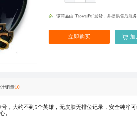
该商品由“TaowaiFu”发货，并提供售
立即购买
加
美服英雄联盟2975RP点券_官方点卡CDK卡密充值
计销量
10
纯净号，大约不到5个英雄，无皮肤无排位记录，安全纯净
放心。