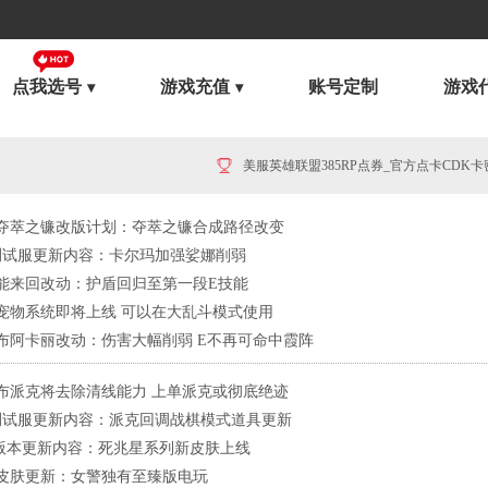
点我选号
游戏充值
账号定制
游戏
美服英雄联盟385RP点券_官方点卡CDK卡密充值
夺萃之镰改版计划：夺萃之镰合成路径改变
日测试服更新内容：卡尔玛加强娑娜削弱
能来回改动：护盾回归至第一段E技能
宠物系统即将上线 可以在大乱斗模式使用
布阿卡丽改动：伤害大幅削弱 E不再可命中霞阵
布派克将去除清线能力 上单派克或彻底绝迹
日测试服更新内容：派克回调战棋模式道具更新
12版本更新内容：死兆星系列新皮肤上线
皮肤更新：女警独有至臻版电玩