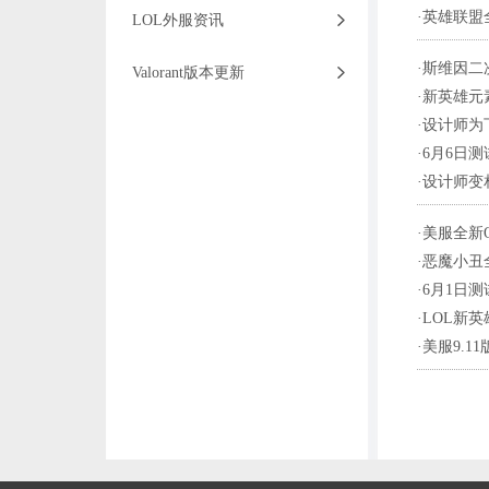
·
英雄联盟
LOL外服资讯
·
斯维因二
Valorant版本更新
·
新英雄元
·
设计师为
·
6月6日
·
设计师变
·
美服全新
·
恶魔小丑
·
6月1日
·
LOL新
·
美服9.