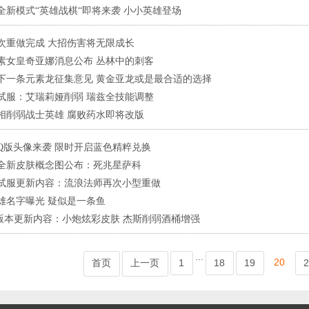
全新模式“英雄战棋“即将来袭 小小英雄登场
次重做完成 大招伤害将无限成长
素女皇奇亚娜消息公布 丛林中的刺客
下一条元素龙征集意见 黄金亚龙或是最合适的选择
测试服：艾瑞莉娅削弱 瑞兹全技能调整
相削弱战士英雄 腐败药水即将改版
美服英雄联盟1680RP点券_官方点卡CDK卡密充值
Q版头像来袭 限时开启蓝色精粹兑换
全新皮肤概念图公布：死兆星萨科
测试服更新内容：流浪法师再次小型重做
英雄名字曝光 疑似是一条鱼
11版本更新内容：小炮炫彩皮肤 杰斯削弱酒桶增强
美服英雄联盟1240RP点券_官方点卡CDK卡密充值
...
20
首页
上一页
1
18
19
2